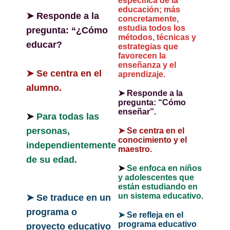
específica de la
educación; más
➤
Responde a la
concretamente,
estudia todos los
pregunta: “¿Cómo
métodos, técnicas y
educar?
estrategias que
favorecen la
enseñanza y el
➤
Se centra en el
aprendizaje.
alumno.
➤
Responde a la
pregunta: “Cómo
enseñar”.
➤
Para todas las
personas,
➤
Se centra en el
conocimiento y el
independientemente
maestro.
de su edad.
➤
Se enfoca en niños
y adolescentes que
están estudiando en
un sistema educativo.
➤
Se traduce en un
programa o
➤
Se refleja en el
programa educativo
proyecto educativo