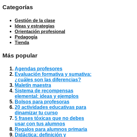
Categorías
Gestión de la clase
Ideas y estrategias
Orientación profesional
Pedagogía
Tienda
Más popular
Agendas profesores
Evaluación formativa y sumativa:
¿cuáles son las diferencias?
Maletín maestra
Sistema de recompensas
elemental: ideas y ejemplos
Bolsos para profesoras
20 actividades educativas para
dinamizar tu curso
5 frases tóxicas que no debes
usar con tus alumnos
Regalos para alumnos primaria
Didáctica: definición y